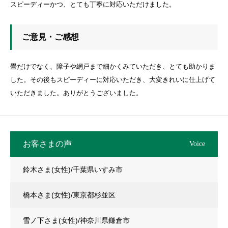
スピーディーかつ、とても丁寧に対応いただけました。
ご意見・ご感想
畳だけでなく、障子や網戸まで細かくみていただき、とても助かりま
した。その後もスピーディーに対応いただき、大変きれいに仕上げて
いただきました。ありがとうございました。
お客さまの声
Voice
鈴木さま(女性)/千葉県いすみ市
橋本さま(女性)/東京都杉並区
雪ノ下さま(女性)/神奈川県鎌倉市