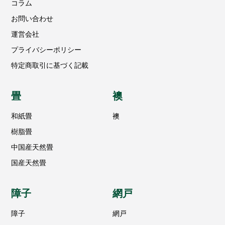
コラム
お問い合わせ
運営会社
プライバシーポリシー
特定商取引に基づく記載
畳
襖
和紙畳
襖
樹脂畳
中国産天然畳
国産天然畳
障子
網戸
障子
網戸