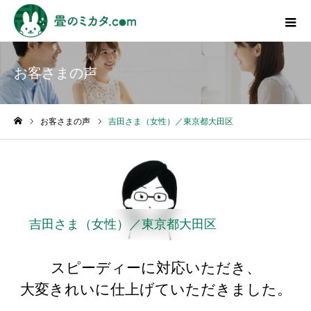
お客さまの声
お客さまの声
吉田さま（女性）／東京都大田区
ホーム
吉田さま（女性）／東京都大田区
スピーディーに対応いただき、
大変きれいに仕上げていただきました。