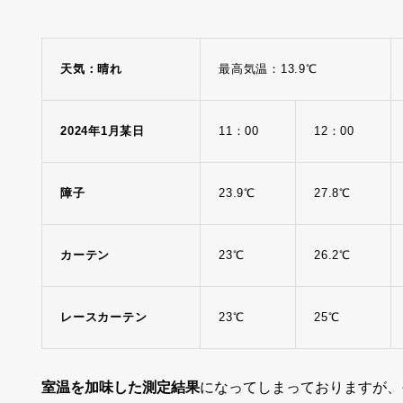
天気：晴れ
最高気温：13.9℃
2024年1月某日
11：00
12：00
障子
23.9℃
27.8℃
カーテン
23℃
26.2℃
レースカーテン
23℃
25℃
室温を加味した測定結果
になってしまっておりますが、