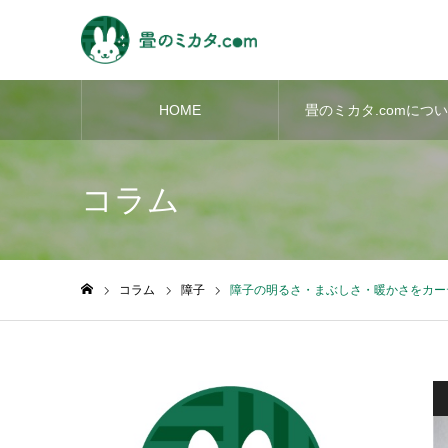
HOME
畳のミカタ.comにつ
て
コラム
コラム
障子
障子の明るさ・まぶしさ・暖かさをカー
ホーム